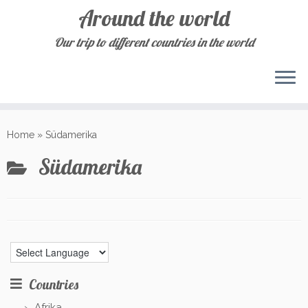
Around the world
Our trip to different countries in the world
Skip
to
Home
»
Südamerika
content
Südamerika
Countries
Afrika